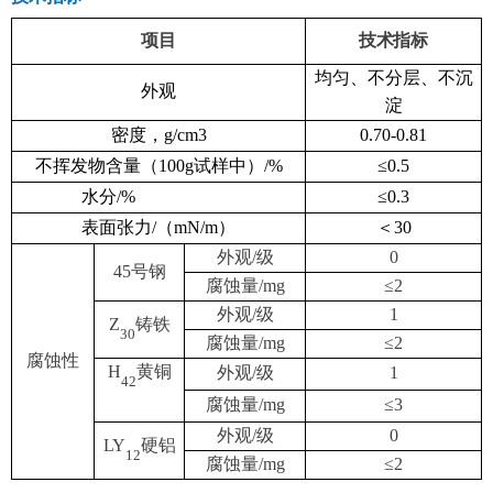
项目
技术指标
均匀、不分层、不沉
外观
淀
密度，
g/cm3
0.70-0.81
不挥发物含量（
100g试样中）/%
≤0.5
水分
/%
≤0.3
表面张力
/（mN/m）
＜
30
外观
/级
0
45号钢
腐蚀量
/mg
≤2
外观
/级
1
Z
铸铁
30
腐蚀量
/mg
≤2
腐蚀性
H
黄铜
外观
/级
1
42
腐蚀量
/mg
≤3
外观
/级
0
LY
硬铝
12
腐蚀量
/mg
≤2