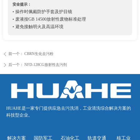
安全提示：
• 操作时佩戴防护手套及护目镜
• 废液按GB 14500放射性废物标准处理
• 避免接触明火及高温环境
前一个：
CBRN生化去污粉
ꄴ
后一个：
NFD-128CG放射性去污剂
ꄲ
HUAHE是一家专门提供应急去污洗消，工业清洗综合解决方案的
科技型企业。
解决方案
国防军工
石油化工
轨道交通
核工业