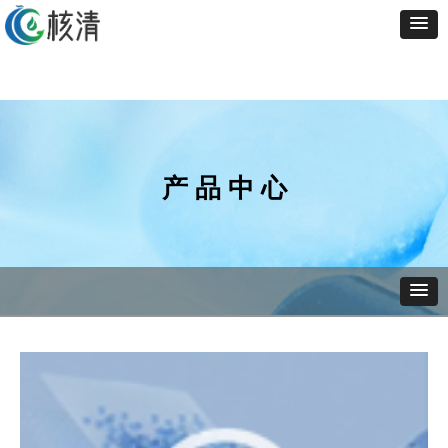
产 品 中 心