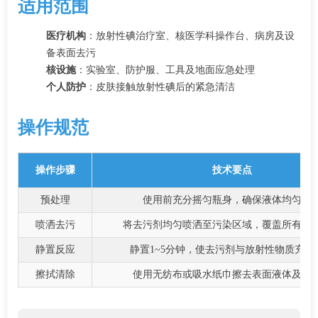
适用范围
医疗机构
：放射性碘治疗室、核医学科操作台、病房及设
备表面去污
核设施
：实验室、防护服、工具及地面应急处理
个人防护
：皮肤接触放射性碘后的紧急清洁
操作规范
操作步骤
技术要点
预处理
使用前充分摇匀瓶身，确保液体均匀混
喷洒去污
将去污剂均匀喷洒至污染区域，覆盖所有沾
静置反应
静置1~5分钟，使去污剂与放射性物质充分
擦拭清除
使用无纺布或吸水纸巾擦去表面液体及污