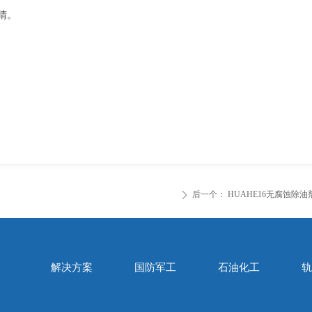
睛。
后一个：
HUAHE16无腐蚀除油
ꄲ
解决方案
国防军工
石油化工
轨