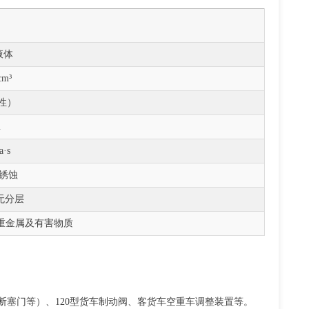
液体
cm³
中性）
m
a·s
无锈蚀
无分层
含重金属及有害物质
塞门等）、120型货车制动阀、客货车空重车调整装置等。