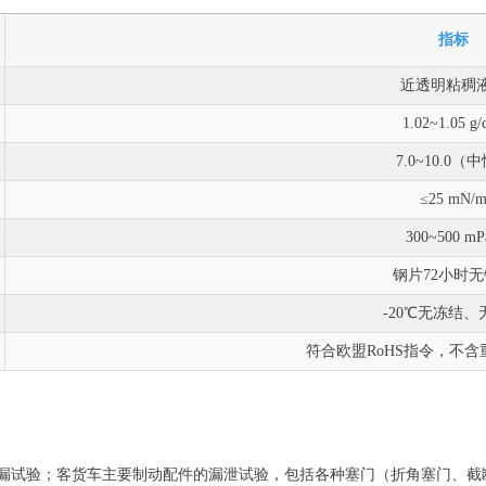
指标
近透明粘稠
1.02~1.05 g/
7.0~10.0（
≤25 mN/
300~500 mP
钢片72小时
-20℃无冻结、
符合欧盟RoHS指令，不
漏试验；客货车主要制动配件的漏泄试验，包括各种塞门（折角塞门、截断