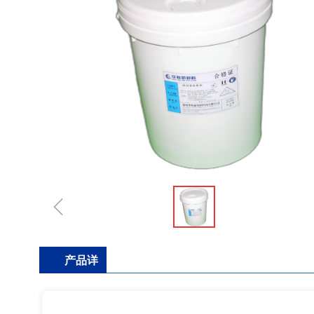
ꁆ
产品详
情