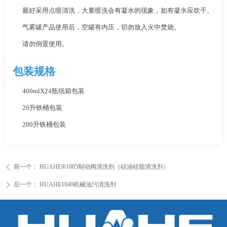
最好采用点喷清洗，大量喷洗会有凝水的现象，如有凝水应吹干。
气雾罐产品使用后，空罐有内压，切勿放入火中焚烧。
请勿倒置使用。
包装规格
400mlX24瓶纸箱包装
20升铁桶包装
200升铁桶包装
前一个：
HUAHE®1005制动阀清洗剂（硅油硅脂清洗剂）
ꄴ
后一个：
HUAHE1040机械油污清洗剂
ꄲ