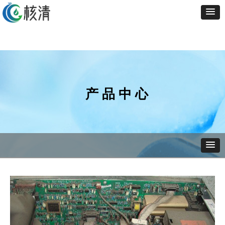
产 品 中 心