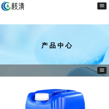
产 品 中 心