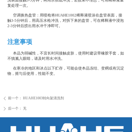
洗表面接触3-5分钟，再用水彻底冲洗，若效果不理想，可用稀释液重
复处理一次。
空调换热盘管：用喷枪将HUAHE1002稀释液喷涂在盘管表面，接
触3-5分钟后，用高压水枪冲洗，对拆下来的盘管，可在稀释液中浸泡
2-3分钟后捞出用水冲干净即可。
注意事项
本品为弱碱性，不宜长时间接触皮肤，使用时建议带橡胶手套，如
不慎溅入眼睛，请及时用水冲洗。
在寒冷的地区和冰点以下贮存，可能会使本品冻结、变稠或有沉淀
物，摇匀后使用，性能不变。
前一个：
HUAHE1003转向架清洗剂
ꄴ
后一个：
无
ꄲ